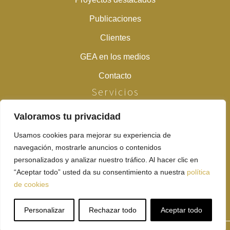
Publicaciones
Clientes
GEA en los medios
Contacto
Servicios
Valoramos tu privacidad
Estudios previos
Prospecciones arqueológicas y paleontológicas
Usamos cookies para mejorar su experiencia de
navegación, mostrarle anuncios o contenidos
Peritaciones y desbroces previos
personalizados y analizar nuestro tráfico. Al hacer clic en
“Aceptar todo” usted da su consentimiento a nuestra
política
Excavaciones en extensión
de cookies
Control de movimientos de tierra
Personalizar
Rechazar todo
Aceptar todo
Análisis de muestras
Política de privacidad
-
Aviso legal
-
Política de cookies