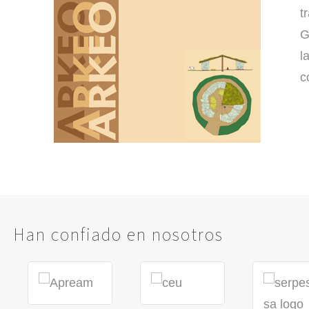
t
G
l
c
Han confiado en nosotros