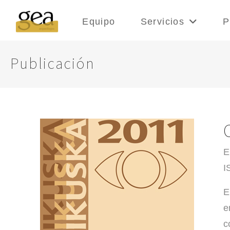
Equipo
Servicios
P
Publicación
E
I
E
e
c