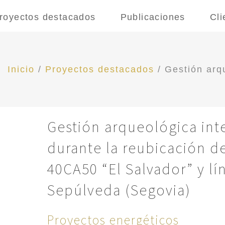
royectos destacados
Publicaciones
Cli
Inicio
/
Proyectos destacados
/
Gestión arqu
Gestión arqueológica int
durante la reubicación d
40CA50 “El Salvador” y lí
Sepúlveda (Segovia)
Proyectos energéticos