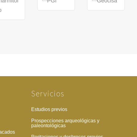
Servicios
Estudios previos
Prospecciones arqueológicas y
paleontológicas
tacados
Peritaciones y desbroces previos