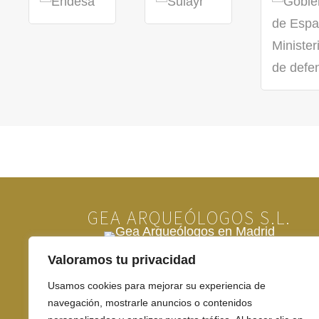
GEA ARQUEÓLOGOS S.L.
Valoramos tu privacidad
Empresa de arqueología de ámbito nacional dedica
estudio del Patrimonio Histórico y Cultural de natu
Usamos cookies para mejorar su experiencia de
navegación, mostrarle anuncios o contenidos
arqueológica, paleontológica, geológica y etnográfi