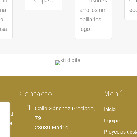
Contacto
Menú
Calle Sánchez Preciado,
Inicio
da al
79
Equipo
raleza
28039 Madrid
Proyectos des
ca.