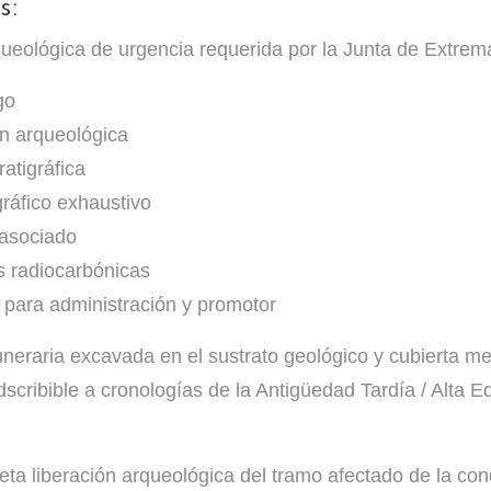
os
:
ueológica de urgencia requerida por la Junta de Extrem
go
ón arqueológica
atigráfica
gráfico exhaustivo
 asociado
s radiocarbónicas
para administración y promotor
uneraria excavada en el sustrato geológico y cubierta me
ribible a cronologías de la Antigüedad Tardía / Alta Eda
leta liberación arqueológica del tramo afectado de la co